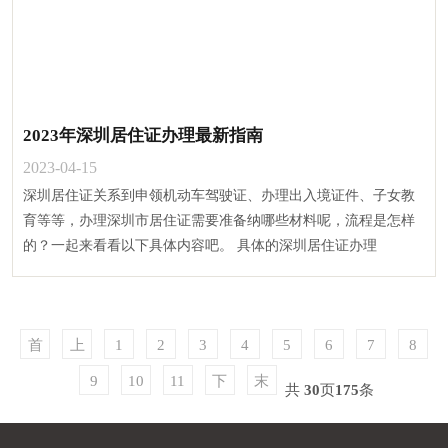
2023年深圳居住证办理最新指南
2023-04-15
深圳居住证关系到申领机动车驾驶证、办理出入境证件、子女教
育等等，办理深圳市居住证需要准备纳哪些材料呢，流程是怎样
的？一起来看看以下具体内容吧。 具体的深圳居住证办理
首
上
1
2
3
4
5
6
7
8
页
一
9
10
11
下
末
共
30
页
175
条
页
一
页
页